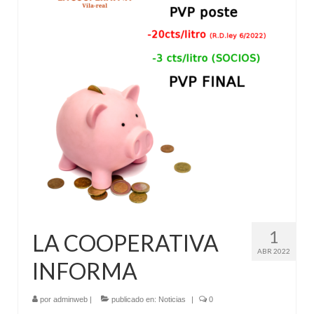
«Tenda Taula» / Supermercado
Fertilizantes – Fitosanitarios – Plantones y
semilleros
Servicios Agrícolas
Insectario
Jardinería
Punto de Venta Cadena 88
Noticias y Promociones
Horarios
1
LA COOPERATIVA
ABR 2022
INFORMA
por
adminweb
|
publicado en:
Noticias
|
0