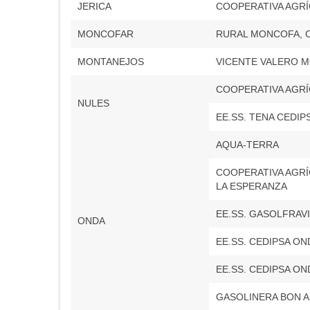
JERICA
COOPERATIVA AGRÍ
MONCOFAR
RURAL MONCOFA, C
MONTANEJOS
VICENTE VALERO 
COOPERATIVA AGRÍ
NULES
EE.SS. TENA CEDIP
AQUA-TERRA
COOPERATIVA AGR
LA ESPERANZA
EE.SS. GASOLFRAVI
ONDA
EE.SS. CEDIPSA OND
EE.SS. CEDIPSA OND
GASOLINERA BON A