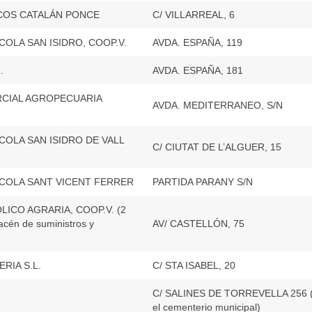
OS CATALÁN PONCE
C/ VILLARREAL, 6
OLA SAN ISIDRO, COOP.V.
AVDA. ESPAÑA, 119
.
AVDA. ESPAÑA, 181
CIAL AGROPECUARIA
AVDA. MEDITERRANEO, S/N
COLA SAN ISIDRO DE VALL
C/ CIUTAT DE L’ALGUER, 15
COLA SANT VICENT FERRER
PARTIDA PARANY S/N
ICO AGRARIA, COOP.V. (2
acén de suministros y
AV/ CASTELLÓN, 75
)
RIA S.L.
C/ STA ISABEL, 20
C/ SALINES DE TORREVELLA 256 (
el cementerio municipal)