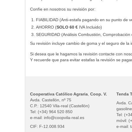
Confíe en nosotros su revisión por:
FIABILIDAD (Anti-estafa pagando en su punto de v
AHORRO (
SOLO 60 €
IVA Incluido)
SEGURIDAD (Análisis Combustión, Comprobación de 
Su revisión incluye cambio de goma y el seguro de la i
Si desea que le hagamos la revisión contacte con noso
Y recuerde que para evitar estafas la revisión se pag
Cooperativa Católico Agraria
,
Coop. V.
Tenda T
Avda. Castellón, nº 75
Avda. Ca
C.P.: 12540 Vila-real (Castellón)
gasoline
Tel: (+34) 964 520 850
Tel: (+3
e-mail: info@coopvila-real.es
móvil: (
CIF: F-12.008.934
e-mail: 