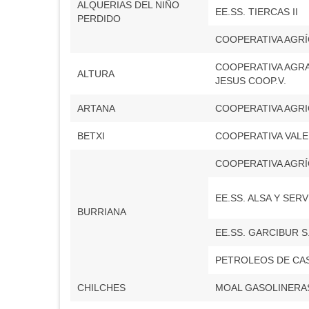
ALQUERIAS DEL NIÑO
EE.SS. TIERCAS II
PERDIDO
COOPERATIVA AGRÍ
COOPERATIVA AGR
ALTURA
JESUS COOP.V.
ARTANA
COOPERATIVA AGRI
BETXI
COOPERATIVA VALE
COOPERATIVA AGRÍ
EE.SS. ALSA Y SERV
BURRIANA
EE.SS. GARCIBUR S.
PETROLEOS DE CAS
CHILCHES
MOAL GASOLINERAS