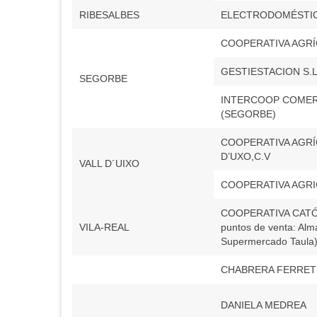
RIBESALBES
ELECTRODOMÉSTIC
COOPERATIVA AGRÍC
GESTIESTACION S.L
SEGORBE
INTERCOOP COMER
(SEGORBE)
COOPERATIVA AGRÍ
D’UXO,C.V
VALL D´UIXO
COOPERATIVA AGRI
COOPERATIVA CATÓL
VILA-REAL
puntos de venta: Alm
Supermercado Taula
CHABRERA FERRETE
DANIELA MEDREA