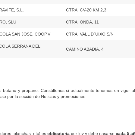
AVIFE, S.L.
CTRA. CV-20 KM 2,3
RO, SLU
CTRA. ONDA, 11
COLA SAN JOSE, COOP.V
CTRA. VALL D´UIXÓ S/N
COLA SERRANA DEL
CAMINO ABADIA, 4
e butano y propano. Consúltenos si actualmente tenemos en vigor a
se por la sección de Noticias y promociones.
adores, planchas, etc) es
obligatoria
por ley y debe pasarse
cada 5 a