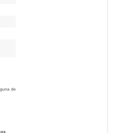
lguna de
ños
.