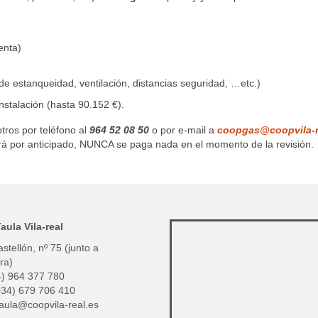
enta)
estanqueidad, ventilación, distancias seguridad, …etc.)
nstalación (hasta 90.152 €).
tros por teléfono al
964 52 08 50
o por e-mail a
coopgas@coopvila-r
ará por anticipado, NUNCA se paga nada en el momento de la revisión.
aula Vila-real
stellón, nº 75 (junto a
ra)
4) 964 377 780
+34) 679 706 410
taula@coopvila-real.es