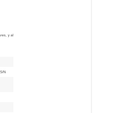
res, y al
S/N