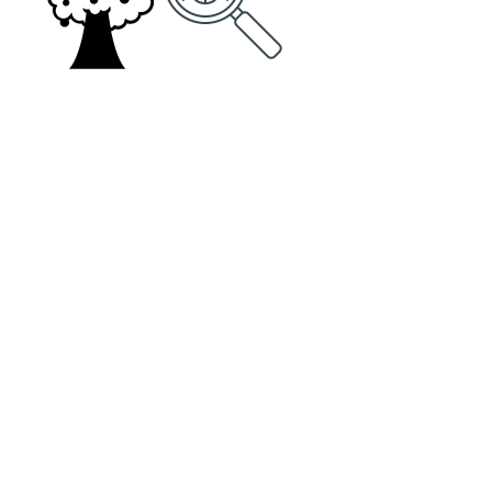
«Tenda Taula» / Supermercado
Fertilizantes – Fitosanitarios – Plantones y
semilleros
Servicios Agrícolas
Insectario
Jardinería
Punto de Venta Cadena 88
Noticias y Promociones
Horarios