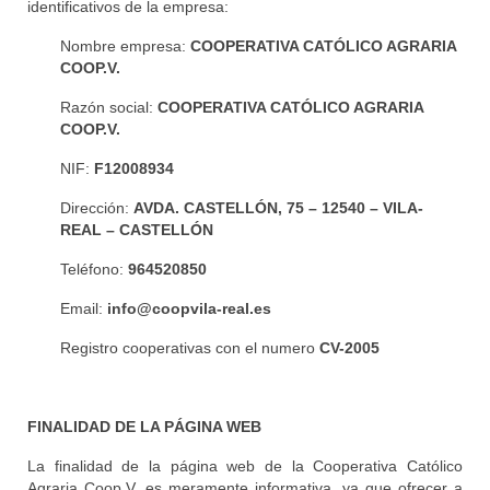
identificativos de la empresa:
«Tenda Taula» / Supermercado
Nombre empresa:
COOPERATIVA CATÓLICO AGRARIA
Fertilizantes – Fitosanitarios – Plantones y
COOP.V.
semilleros
Razón social:
COOPERATIVA CATÓLICO AGRARIA
Servicios Agrícolas
COOP.V.
NIF:
F12008934
Insectario
Dirección:
AVDA. CASTELLÓN, 75 – 12540 – VILA-
Jardinería
REAL – CASTELLÓN
Punto de Venta Cadena 88
Teléfono:
964520850
Noticias y Promociones
Email:
info@coopvila-real.es
Registro cooperativas con el numero
CV-2005
Horarios
FINALIDAD DE LA PÁGINA WEB
La finalidad de la página web de la Cooperativa Católico
Agraria Coop.V. es meramente informativa, ya que ofrecer a