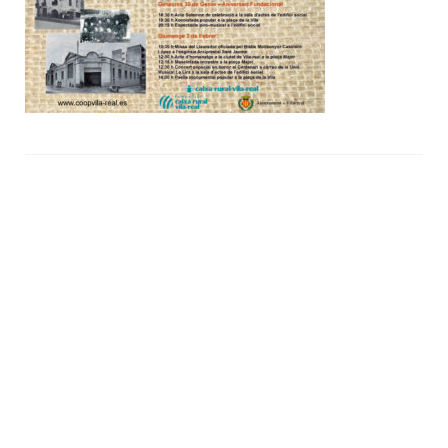
«Tenda Taula» / Supermercado
Fertilizantes – Fitosanitarios – Plantones y
semilleros
Servicios Agrícolas
Insectario
Jardinería
Punto de Venta Cadena 88
Noticias y Promociones
Horarios