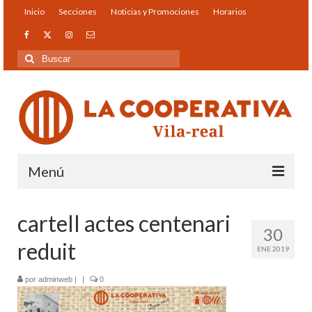
Inicio
Secciones
Noticias y Promociones
Horarios
Buscar
por:
Menú
Inicio
cartell actes centenari
30
Secciones
reduit
ENE 2019
Gasolinera
por
adminweb
|
|
0
Distribución Cepsa Gas